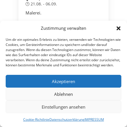
🕒 21.08. - 06.09.
Malerei.
Zustimmung verwalten
Um dir ein optimales Erlebnis zu bieten, verwenden wir Technologien wie
22.08.
Cookies, um Geräteinformationen zu speichern und/oder darauf
AUG
zuzugreifen. Wenn du diesen Technologien zustimmst, können wir Daten
wie das Surfverhalten oder eindeutige IDs auf dieser Website
REGINA TROG,DR. SERAFINE CHRISTINE KRATZKE
verarbeiten. Wenn du deine Zustimmung nicht erteilst oder zurückziehst,
Augenschmaus
können bestimmte Merkmale und Funktionen beeinträchtigt werden.
📍
St. Michaelisdonn
🏠 Wiedhof 48, 25693 St. Michaelisdonn
Akzeptieren
🕒 22. August - 23. August
Malerei.
Ablehnen
Einstellungen ansehen
Cookie-Richtlinie
Datenschutzerklärung
IMPRESSUM
22.