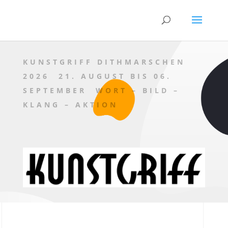
KUNSTGRIFF DITHMARSCHEN
2026 21. AUGUST BIS 06.
SEPTEMBER WORT – BILD –
KLANG – AKTION