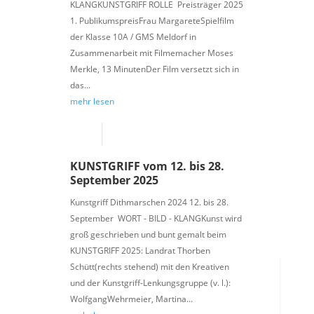
KLANGKUNSTGRIFF ROLLE Preisträger 2025
1. PublikumspreisFrau MargareteSpielfilm
der Klasse 10A / GMS Meldorf in
Zusammenarbeit mit Filmemacher Moses
Merkle, 13 MinutenDer Film versetzt sich in
das...
mehr lesen
KUNSTGRIFF vom 12. bis 28.
September 2025
Kunstgriff Dithmarschen 2024 12. bis 28.
September WORT - BILD - KLANGKunst wird
groß geschrieben und bunt gemalt beim
KUNSTGRIFF 2025: Landrat Thorben
Schütt(rechts stehend) mit den Kreativen
und der Kunstgriff-Lenkungsgruppe (v. l.):
WolfgangWehrmeier, Martina...