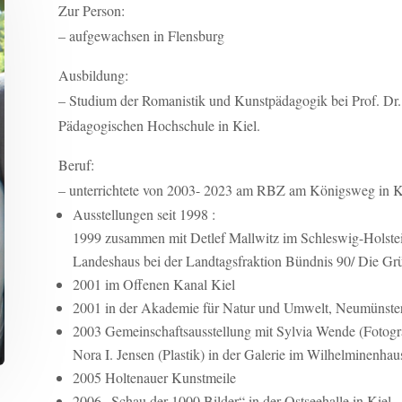
Zur Person:
– aufgewachsen in Flensburg
Ausbildung:
– Studium der Romanistik und Kunstpädagogik bei Prof. Dr. 
Pädagogischen Hochschule in Kiel.
Beruf:
– unterrichtete von 2003- 2023 am RBZ am Königsweg in K
Ausstellungen seit 1998 :
1999 zusammen mit Detlef Mallwitz im Schleswig-Holste
Landeshaus bei der Landtagsfraktion Bündnis 90/ Die Gr
2001 im Offenen Kanal Kiel
2001 in der Akademie für Natur und Umwelt, Neumünste
2003 Gemeinschaftsausstellung mit Sylvia Wende (Fotogr
Nora I. Jensen (Plastik) in der Galerie im Wilhelminenhau
2005 Holtenauer Kunstmeile
2006 „Schau der 1000 Bilder“ in der Ostseehalle in Kiel