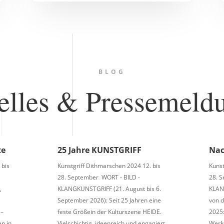
BLOG
elles & Pressemeld
te
25 Jahre KUNSTGRIFF
Nac
 bis
Kunstgriff Dithmarschen 2024 12. bis
Kunst
28. September WORT - BILD -
28. 
,
KLANGKUNSTGRIFF (21. August bis 6.
KLAN
September 2026): Seit 25 Jahren eine
von 
 –
feste Größein der Kulturszene HEIDE.
2025:
n in
Vielschichtig, ideenreich und engagiert
Werk