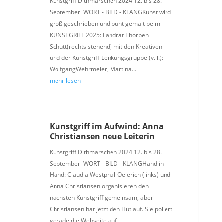
Kunstgriff Dithmarschen 2024 12. bis 28.
September WORT - BILD - KLANGKunst wird
groß geschrieben und bunt gemalt beim
KUNSTGRIFF 2025: Landrat Thorben
Schütt(rechts stehend) mit den Kreativen
und der Kunstgriff-Lenkungsgruppe (v. l.):
WolfgangWehrmeier, Martina...
mehr lesen
Kunstgriff im Aufwind: Anna
Christiansen neue Leiterin
Kunstgriff Dithmarschen 2024 12. bis 28.
September WORT - BILD - KLANGHand in
Hand: Claudia Westphal-Oelerich (links) und
Anna Christiansen organisieren den
nächsten Kunstgriff gemeinsam, aber
Christiansen hat jetzt den Hut auf. Sie poliert
gerade die Webseite auf...